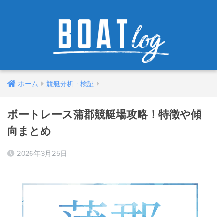
ホーム
競艇分析・検証
ボートレース蒲郡競艇場攻略！特徴や傾
向まとめ
2026年3月25日