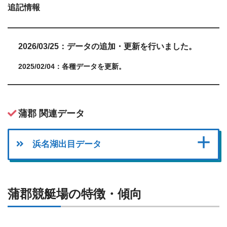
追記情報
2026/03/25：データの追加・更新を行いました。
2025/02/04：各種データを更新。
蒲郡 関連データ
浜名湖出目データ
蒲郡競艇場の特徴・傾向
【2025年】ボートレース蒲郡競
艇場：出目・人気順データ