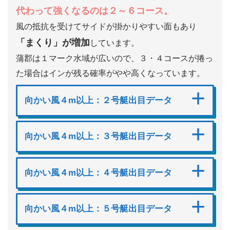
代わって強くなるのは２～６コース。
風の抵抗を受けてサイドが掛かりやすい面もあり
「まくり」が増加
しています。
蒲郡は１マーク水域が広いので、３・４コースが捲っ
た場合はインが残る確率がやや高くなっています。
向かい風４m以上：２号艇出目データ
向かい風４m以上：３号艇出目データ
向かい風４m以上：４号艇出目データ
向かい風４m以上：５号艇出目データ