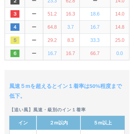
２
ー
23.3
62.8
ー
14.0
1
–
5
–
3
84.1
1.31
¥6,428
３
ー
51.2
16.3
18.6
14.0
1
–
5
–
4
59.9
1.38
¥4,329
４
ー
64.8
3.7
16.7
14.8
1
–
5
–
6
37.1
0.97
¥3,821
５
ー
29.2
8.3
33.3
25.0
1
–
6
–
2
66.3
1.05
¥6,338
６
ー
16.7
16.7
66.7
0.0
1
–
6
–
3
51.9
1.01
¥5,142
1
–
6
–
4
110.6
1.05
¥10,564
風速５mを超えるとイン１着率は50%程度まで
1
–
6
–
5
72.9
0.60
¥12,187
低下。
【追い風】風速・級別のイン１着率
イン
２m以内
５m以上