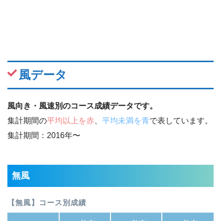
風データ
風向き・風速別のコース成績データです。
集計期間の
平均以上を赤
、
平均未満を青
で表しています。
集計期間：2016年〜
無風
【無風】コース別成績