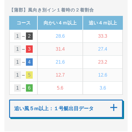
4
–
1
–
5
39.6
1.31
¥3,033
2
–
3
–
4
71.4
0.71
¥10,013
【蒲郡】風向き別イン１着時の２着割合
3
–
2
–
4
45.7
0.71
¥6,418
4
–
1
–
6
133.3
1.31
¥10,202
2
–
3
–
5
22.0
0.24
¥9,245
コース
向かい４ｍ以上
追い４ｍ以上
3
–
2
–
5
78.1
0.59
¥13,154
4
–
2
–
1
85.3
0.71
¥11,970
2
–
3
–
6
39.3
0.48
¥8,270
1
–
2
28.6
33.3
3
–
2
–
6
101.3
0.95
¥10,658
4
–
2
–
3
53.2
0.12
¥44,820
2
–
4
–
1
48.1
0.71
¥6,755
1
–
3
31.4
27.4
3
–
4
–
1
136.6
1.31
¥10,457
4
–
2
–
5
99.1
0.59
¥16,688
2
–
4
–
3
89.5
0.59
¥15,064
1
–
4
21.6
23.2
3
–
4
–
2
60.7
0.48
¥12,768
4
–
2
–
6
19.1
0.24
¥8,050
2
–
4
–
5
12.6
0.36
¥3,527
1
–
5
12.7
12.6
3
–
4
–
5
124.7
1.07
¥11,668
4
–
3
–
1
3.2
0.12
¥2,680
2
–
4
–
6
40.6
0.24
¥17,105
1
–
6
5.6
3.6
3
–
4
–
6
19.0
0.48
¥3,990
4
–
3
–
2
10.3
0.24
¥4,355
2
–
5
–
1
71.1
0.24
¥29,935
3
–
5
–
1
111.7
0.59
¥18,808
4
–
3
–
5
93.0
0.71
¥13,048
追い風５m以上：１号艇出目データ
2
–
5
–
3
100.0
0.59
¥16,842
3
–
5
–
2
22.7
0.36
¥6,377
4
–
3
–
6
76.0
0.48
¥16,008
2
–
5
–
4
35.6
0.12
¥29,980
3
–
5
–
4
103.6
0.48
¥21,810