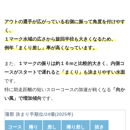
アウトの選手が広がっている右側に振って角度を付けやす
く、
１マーク水域の広さから旋回半径も大きくなるため、
例年「まくり差し」率が高くなっています。
また、
１マークの振りは約１６mと比較的大きく、内側コ
ースがスタートで遅れると
「まくり」も決まりやすい水面
です。
特に助走距離の短いスローコースの加速が鈍くなる
「向か
い風」で増加傾向
です。
蒲郡 決まり手順位/24場(2025年)
コース
捲り
差し
捲り差し
抜き