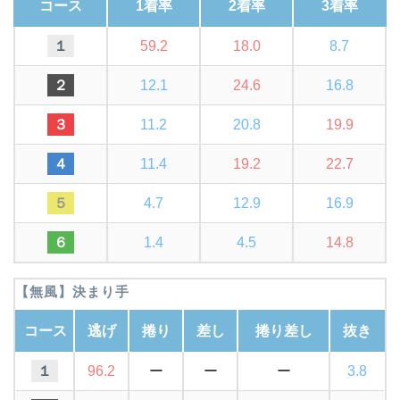
コース
1着率
2着率
3着率
１
59.2
18.0
8.7
２
12.1
24.6
16.8
３
11.2
20.8
19.9
４
11.4
19.2
22.7
５
4.7
12.9
16.9
６
1.4
4.5
14.8
【無風】決まり手
コース
逃げ
捲り
差し
捲り差し
抜き
１
96.2
ー
ー
ー
3.8