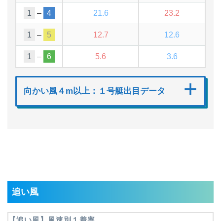
2
–
3
–
6
53.1
0.56
¥9,467
5
–
2
–
3
20.4
0.22
¥9,092
4
–
1
–
5
61.0
0.86
¥7,096
3
–
2
–
4
82.9
1.01
¥8,212
1
–
4
21.6
23.2
2
–
4
–
1
85.7
0.67
¥12,736
5
–
2
–
4
69.7
0.22
¥31,087
4
–
1
–
6
48.1
0.71
¥6,769
3
–
2
–
5
57.1
0.64
¥8,979
1
–
5
12.7
12.6
2
–
4
–
3
31.3
0.49
¥6,448
5
–
2
–
6
35.5
0.26
¥13,576
4
–
2
–
1
20.6
0.41
¥5,016
3
–
2
–
6
71.6
0.41
¥17,413
1
–
6
5.6
3.6
2
–
4
–
5
75.6
0.79
¥9,635
5
–
3
–
1
108.9
0.49
¥22,417
4
–
2
–
3
87.8
0.52
¥16,779
3
–
4
–
1
51.0
0.79
¥6,491
向かい風４m以上：１号艇出目データ
2
–
4
–
6
75.0
0.52
¥14,326
5
–
3
–
2
42.6
0.30
¥14,259
4
–
2
–
5
88.3
0.52
¥16,875
3
–
4
–
2
82.2
0.90
¥9,158
2
–
5
–
1
34.0
0.37
¥9,108
5
–
3
–
4
40.4
0.26
¥15,433
4
–
2
–
6
52.8
0.49
¥10,874
3
–
4
–
5
128.7
0.93
¥13,768
2
–
5
–
3
52.0
0.60
¥8,696
5
–
3
–
6
73.5
0.30
¥24,585
4
–
3
–
1
72.2
0.60
¥12,064
3
–
4
–
6
99.9
0.75
¥13,361
出目
回収率
占有率
平均配当
2
–
5
–
4
54.3
0.49
¥11,172
5
–
4
–
1
97.2
0.56
¥17,341
4
–
3
–
2
55.7
0.45
¥12,407
3
–
5
–
1
89.8
0.93
¥9,609
1
–
2
–
3
72.5
4.79
¥1,515
2
–
5
–
6
45.3
0.30
¥15,156
5
–
4
–
2
86.0
0.30
¥28,765
4
–
3
–
5
135.0
0.67
¥20,069
3
–
5
–
2
44.4
0.45
¥9,888
1
–
2
–
4
52.6
3.33
¥1,582
追い風
2
–
6
–
1
28.5
0.26
¥10,910
5
–
4
–
3
128.0
0.30
¥42,790
4
–
3
–
6
35.2
0.26
¥13,439
3
–
5
–
4
95.5
0.56
¥17,024
1
–
2
–
5
65.8
2.88
¥2,284
【追い風】風速別１着率