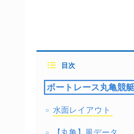
目次
ボートレース丸亀競
水面レイアウト
【丸亀】風データ