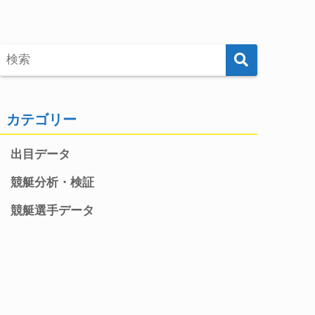
カテゴリー
出目データ
競艇分析・検証
競艇選手データ