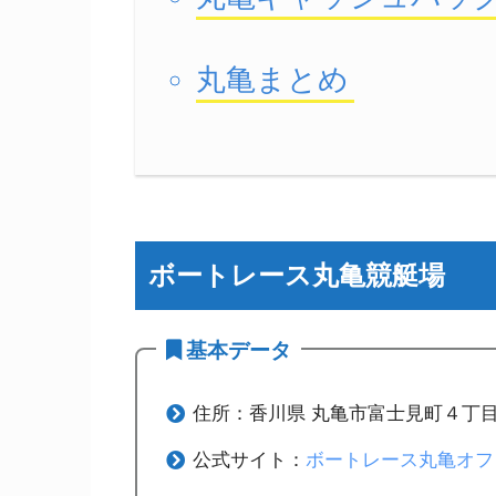
丸亀まとめ
ボートレース丸亀競艇場
基本データ
住所：香川県 丸亀市富士見町４丁目
公式サイト：
ボートレース丸亀オフ