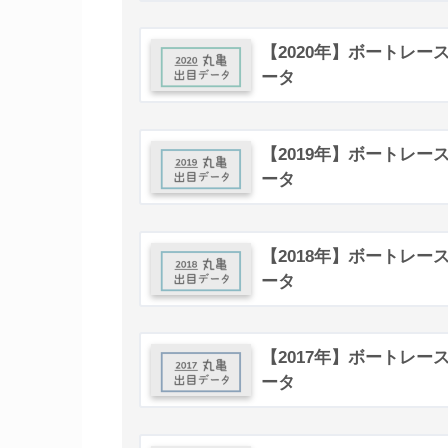
【2020年】ボートレ
ータ
【2019年】ボートレ
ータ
【2018年】ボートレ
ータ
【2017年】ボートレ
ータ