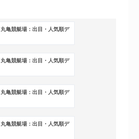
ース丸亀競艇場：出目・人気順デ
ース丸亀競艇場：出目・人気順デ
ース丸亀競艇場：出目・人気順デ
ース丸亀競艇場：出目・人気順デ