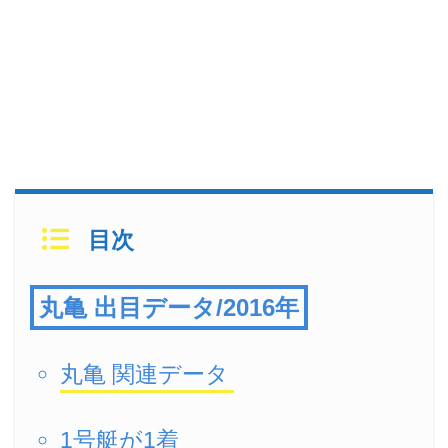
目次
丸亀 出目データ/2016年
丸亀 関連データ
1号艇が1着