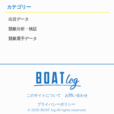
カテゴリー
出目データ
競艇分析・検証
競艇選手データ
このサイトについて
お問い合わせ
プライバシーポリシー
© 2026 BOAT log All rights reserved.