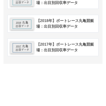
場：出目別回収率データ
【2018年】ボートレース丸亀競艇
場：出目別回収率データ
【2017年】ボートレース丸亀競艇
場：出目別回収率データ