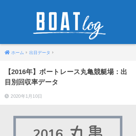
ホーム
出目データ
【2016年】ボートレース丸亀競艇場：出
目別回収率データ
2020年1月10日