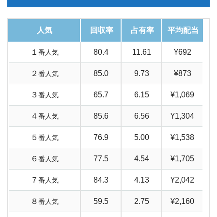
2
=
4
=
5
82.6
2.11
¥23,495
6
–
5
–
2
ー
ー
ー
2
=
4
=
6
67.1
1.65
¥24,379
人気
回収率
占有率
平均配当
6
–
5
–
3
ー
ー
ー
2
=
5
=
6
43.5
0.87
¥29,933
１
80.4
11.61
¥692
番人気
6
–
5
–
4
10.2
0.05
¥22,180
3
=
4
=
5
81.4
2.48
¥19,735
２
85.0
9.73
¥873
番人気
3
=
4
=
6
35.9
1.15
¥18,774
３
65.7
6.15
¥1,069
番人気
3
=
5
=
6
41.0
0.78
¥31,546
４
85.6
6.56
¥1,304
番人気
4
=
5
=
6
25.6
0.83
¥18,645
５
76.9
5.00
¥1,538
番人気
６
77.5
4.54
¥1,705
番人気
７
84.3
4.13
¥2,042
番人気
８
59.5
2.75
¥2,160
番人気