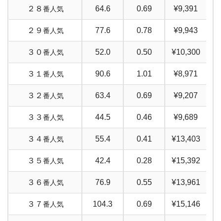
２８
64.6
0.69
¥9,391
番人気
２９
77.6
0.78
¥9,943
番人気
３０
52.0
0.50
¥10,300
番人気
３１
90.6
1.01
¥8,971
番人気
３２
63.4
0.69
¥9,207
番人気
３３
44.5
0.46
¥9,689
番人気
３４
55.4
0.41
¥13,403
番人気
３５
42.4
0.28
¥15,392
番人気
３６
76.9
0.55
¥13,961
番人気
３７
104.3
0.69
¥15,146
番人気