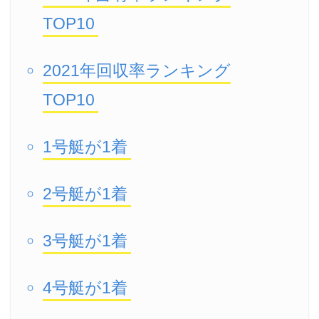
TOP10
2021年回収率ランキング
TOP10
1号艇が1着
2号艇が1着
3号艇が1着
4号艇が1着