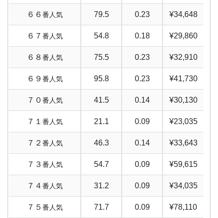
６６
79.5
0.23
¥34,648
番人気
６７
54.8
0.18
¥29,860
番人気
６８
75.5
0.23
¥32,910
番人気
６９
95.8
0.23
¥41,730
番人気
７０
41.5
0.14
¥30,130
番人気
７１
21.1
0.09
¥23,035
番人気
７２
46.3
0.14
¥33,643
番人気
７３
54.7
0.09
¥59,615
番人気
７４
31.2
0.09
¥34,035
番人気
７５
71.7
0.09
¥78,110
番人気