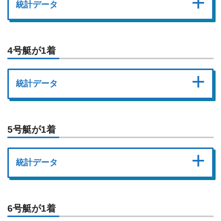
統計データ
2
–
1
–
4
59.8
1.38
¥4,349
1
–
3
–
4
71.7
4.81
¥1,490
2
–
1
–
5
50.5
1.10
¥4,586
1
–
3
–
5
92.5
3.76
¥2,459
出目
回収率
占有率
平均配当
4号艇が1着
2
–
1
–
6
72.4
1.15
¥6,314
1
–
3
–
6
57.6
2.48
¥2,328
3
–
1
–
2
49.0
1.42
¥3,447
2
–
3
–
1
90.0
1.38
¥6,543
1
–
4
–
2
62.9
3.26
¥1,933
統計データ
3
–
1
–
4
73.6
1.33
¥5,534
2
–
3
–
4
85.2
0.78
¥10,936
1
–
4
–
3
73.2
2.80
¥2,616
3
–
1
–
5
55.1
0.92
¥6,014
2
–
3
–
5
22.1
0.60
¥3,713
出目
回収率
占有率
平均配当
1
–
4
–
5
68.0
2.06
¥3,294
5号艇が1着
3
–
1
–
6
40.9
0.46
¥8,916
2
–
3
–
6
39.8
0.37
¥10,850
4
–
1
–
2
55.7
0.87
¥6,392
1
–
4
–
6
86.9
2.06
¥4,210
3
–
2
–
1
129.3
1.05
¥12,258
2
–
4
–
1
50.1
0.92
¥5,463
統計データ
4
–
1
–
3
88.8
0.78
¥11,386
1
–
5
–
2
61.7
2.20
¥2,804
3
–
2
–
4
40.3
0.50
¥7,999
2
–
4
–
3
70.2
0.46
¥15,321
4
–
1
–
5
58.0
0.73
¥7,904
1
–
5
–
3
63.2
1.83
¥3,448
3
–
2
–
5
76.5
0.83
¥9,266
出目
回収率
占有率
平均配当
2
–
4
–
5
55.3
0.28
¥20,115
6号艇が1着
4
–
1
–
6
34.9
0.32
¥10,859
1
–
5
–
4
79.8
1.47
¥5,439
3
–
2
–
6
31.2
0.28
¥11,338