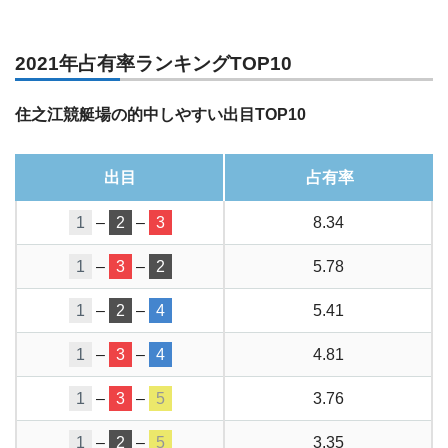
2021年占有率ランキングTOP10
住之江競艇場の的中しやすい出目TOP10
出目
占有率
1
–
2
–
3
8.34
1
–
3
–
2
5.78
1
–
2
–
4
5.41
1
–
3
–
4
4.81
1
–
3
–
5
3.76
1
–
2
–
5
3.35