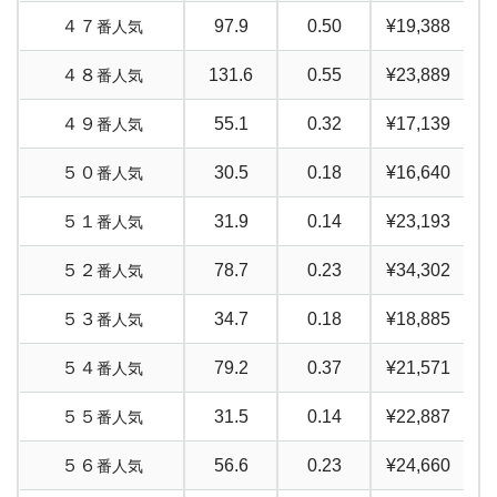
４７
97.9
0.50
¥19,388
番人気
４８
131.6
0.55
¥23,889
番人気
４９
55.1
0.32
¥17,139
番人気
５０
30.5
0.18
¥16,640
番人気
５１
31.9
0.14
¥23,193
番人気
５２
78.7
0.23
¥34,302
番人気
５３
34.7
0.18
¥18,885
番人気
５４
79.2
0.37
¥21,571
番人気
５５
31.5
0.14
¥22,887
番人気
５６
56.6
0.23
¥24,660
番人気