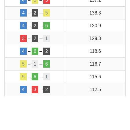
4
–
5
–
3
157.2
4
–
2
–
5
138.3
4
–
2
–
6
130.9
3
–
2
–
1
129.3
4
–
6
–
2
118.6
5
–
1
–
6
116.7
5
–
6
–
1
115.6
4
–
3
–
2
112.5