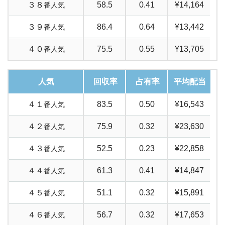
３８
58.5
0.41
¥14,164
番人気
３９
86.4
0.64
¥13,442
番人気
４０
75.5
0.55
¥13,705
番人気
人気
回収率
占有率
平均配当
４１
83.5
0.50
¥16,543
番人気
４２
75.9
0.32
¥23,630
番人気
４３
52.5
0.23
¥22,858
番人気
４４
61.3
0.41
¥14,847
番人気
４５
51.1
0.32
¥15,891
番人気
４６
56.7
0.32
¥17,653
番人気