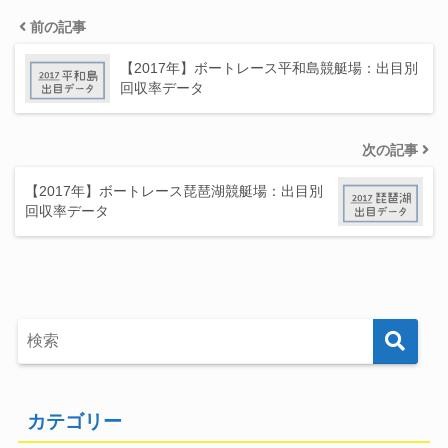
前の記事
【2017年】ボートレース平和島競艇場：出目別
回収率データ
次の記事
【2017年】ボートレース琵琶湖競艇場：出目別
回収率データ
カテゴリー