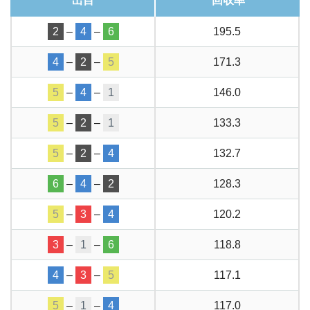
出目
回収率
2
–
4
–
6
195.5
4
–
2
–
5
171.3
5
–
4
–
1
146.0
5
–
2
–
1
133.3
5
–
2
–
4
132.7
6
–
4
–
2
128.3
5
–
3
–
4
120.2
3
–
1
–
6
118.8
4
–
3
–
5
117.1
5
–
1
–
4
117.0