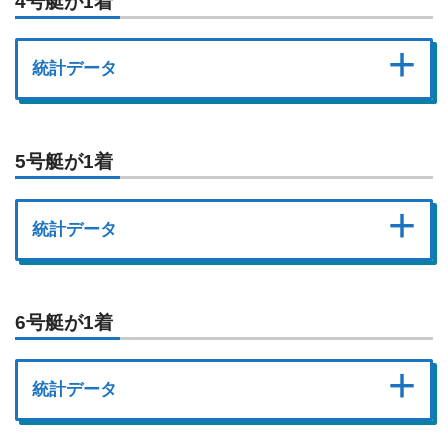
4号艇が1着
2
–
1
–
6
100.8
1.80
5601
1
–
3
–
6
68.8
2.23
3092
3
–
1
–
2
60.9
1.04
5841
2
–
3
–
1
51.2
1.04
4909
1
–
4
–
2
62.9
3.03
2075
統計データ
3
–
1
–
4
40.8
0.85
4785
2
–
3
–
4
43.9
0.85
5146
1
–
4
–
3
90.0
2.89
3113
3
–
1
–
5
44.6
0.71
6279
2
–
3
–
5
67.7
0.62
10985
出目
回収率
占有率
平均配当
1
–
4
–
5
41.8
1.71
2452
5号艇が1着
3
–
1
–
6
118.8
1.18
10030
2
–
3
–
6
58.8
0.52
11288
4
–
1
–
2
77.6
1.04
7444
1
–
4
–
6
59.6
1.66
3597
3
–
2
–
1
78.6
1.04
7539
2
–
4
–
1
84.1
1.00
8452
統計データ
4
–
1
–
3
39.7
0.62
6449
1
–
5
–
2
72.4
1.66
4369
3
–
2
–
4
78.7
0.90
8743
2
–
4
–
3
61.3
0.81
7607
4
–
1
–
5
84.8
0.76
11192
1
–
5
–
3
84.2
1.90
4443
3
–
2
–
5
21.7
0.28
7632
出目
回収率
占有率
平均配当
2
–
4
–
5
55.4
0.62
8989
6号艇が1着
4
–
1
–
6
82.9
0.57
14587
1
–
5
–
4
84.0
1.47
5719
3
–
2
–
6
59.2
0.62
9609
5
–
1
–
2
43.5
0.57
7664
2
–
4
–
6
195.5
0.57
34391
4
–
2
–
1
36.6
0.52
7019
1
–
5
–
6
74.8
1.66
4511
3
–
4
–
1
87.0
0.85
10198
統計データ
5
–
1
–
3
51.4
0.43
12058
2
–
5
–
1
41.4
0.66
6244
4
–
2
–
3
53.0
0.38
13975
1
–
6
–
2
58.8
1.47
4004
3
–
4
–
2
65.5
0.33
19746
5
–
1
–
4
117.0
0.62
18999