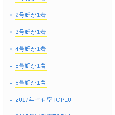
2号艇が1着
3号艇が1着
4号艇が1着
5号艇が1着
6号艇が1着
2017年占有率TOP10