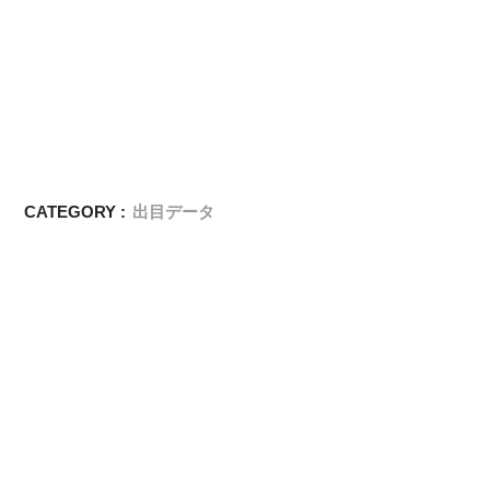
CATEGORY :
出目データ