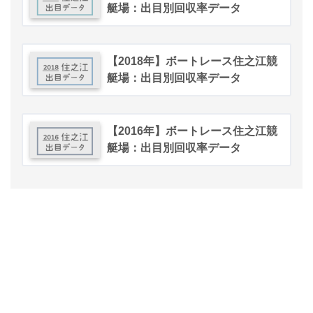
艇場：出目別回収率データ
【2018年】ボートレース住之江競
艇場：出目別回収率データ
【2016年】ボートレース住之江競
艇場：出目別回収率データ