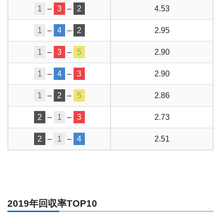
1
–
3
–
2
4.53
6
–
5
–
4
31.9
0.22
14,518
1
–
4
–
2
2.95
1
–
3
–
5
2.90
1
–
4
–
3
2.90
1
–
2
–
5
2.86
2
–
1
–
3
2.73
2
–
1
–
4
2.51
2019年回収率TOP10