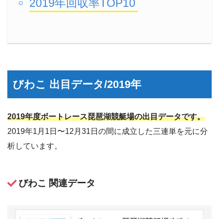
2019年回収率TOP10
びわこ 出目データ/2019年
2019年度ボートレース琵琶湖競艇場の出目データです。
2019年1月1日〜12月31日の間に成立した三連単を元に分
析しています。
びわこ 関連データ