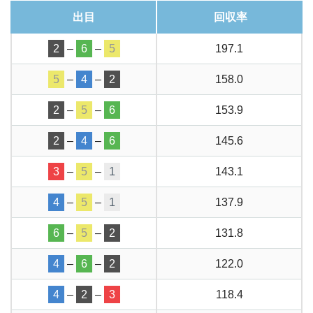
出目
回収率
2
–
6
–
5
197.1
5
–
4
–
2
158.0
2
–
5
–
6
153.9
2
–
4
–
6
145.6
3
–
5
–
1
143.1
4
–
5
–
1
137.9
6
–
5
–
2
131.8
4
–
6
–
2
122.0
4
–
2
–
3
118.4