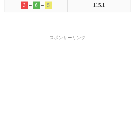
3
–
6
–
5
115.1
スポンサーリンク