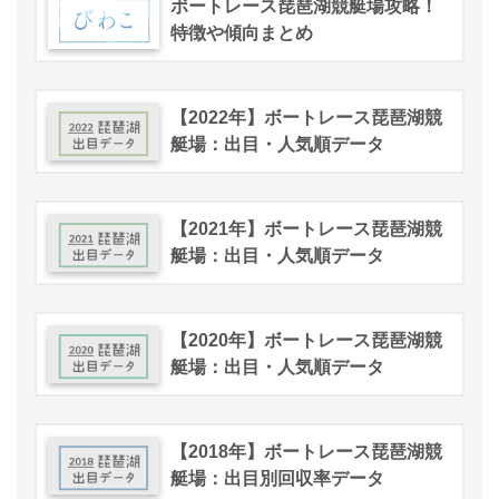
ボートレース琵琶湖競艇場攻略！
特徴や傾向まとめ
【2022年】ボートレース琵琶湖競
艇場：出目・人気順データ
【2021年】ボートレース琵琶湖競
艇場：出目・人気順データ
【2020年】ボートレース琵琶湖競
艇場：出目・人気順データ
【2018年】ボートレース琵琶湖競
艇場：出目別回収率データ