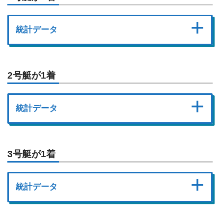
統計データ
出目
回収率
占有率
平均配当
2号艇が1着
1
–
2
–
3
92.0
6.82
1,349
統計データ
1
–
2
–
4
65.9
4.66
1,414
1
–
2
–
5
50.0
2.86
1,748
出目
回収率
占有率
平均配当
3号艇が1着
1
–
2
–
6
65.5
2.38
2,756
2
–
1
–
3
79.9
2.73
2,929
1
–
3
–
2
78.2
4.53
1,726
統計データ
2
–
1
–
4
95.7
2.51
3,818
1
–
3
–
4
76.1
4.93
1,544
2
–
1
–
5
58.2
1.32
4,410