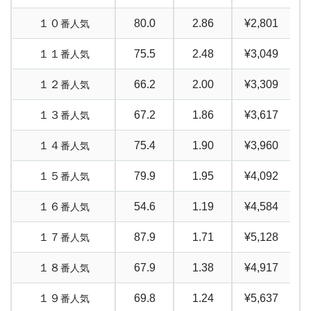
2
=
4
=
6
41.1
1.62
¥15,222
6
–
5
–
3
52.5
0.05
¥110,400
１０
80.0
2.86
¥2,801
番人気
2
=
5
=
6
48.4
0.76
¥38,156
6
–
5
–
4
ー
ー
ー
１１
75.5
2.48
¥3,049
番人気
3
=
4
=
5
75.3
2.62
¥17,260
１２
66.2
2.00
¥3,309
番人気
3
=
4
=
6
42.3
1.48
¥17,183
１３
67.2
1.86
¥3,617
番人気
3
=
5
=
6
70.1
1.33
¥31,580
１４
75.4
1.90
¥3,960
番人気
4
=
5
=
6
36.0
1.43
¥15,129
１５
79.9
1.95
¥4,092
番人気
１６
54.6
1.19
¥4,584
番人気
１７
87.9
1.71
¥5,128
番人気
１８
67.9
1.38
¥4,917
番人気
１９
69.8
1.24
¥5,637
番人気