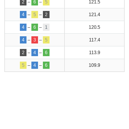
2
–
6
–
5
121.5
4
–
5
–
2
121.4
4
–
6
–
1
120.5
4
–
3
–
5
117.4
2
–
4
–
6
113.9
5
–
4
–
6
109.9