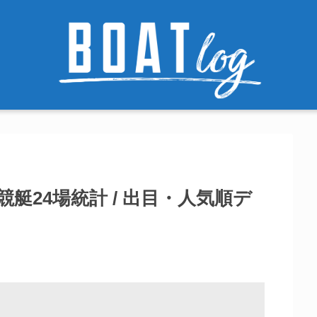
競艇24場統計 / 出目・人気順デ