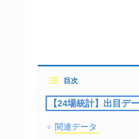
目次
【24場統計】出目データ
関連データ