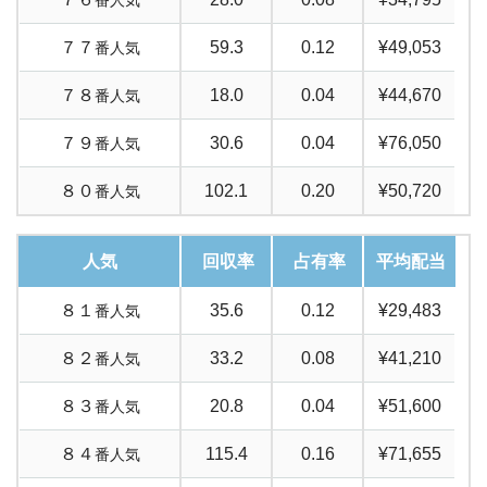
番人気
７７
59.3
0.12
¥49,053
番人気
７８
18.0
0.04
¥44,670
番人気
７９
30.6
0.04
¥76,050
番人気
８０
102.1
0.20
¥50,720
番人気
人気
回収率
占有率
平均配当
８１
35.6
0.12
¥29,483
番人気
８２
33.2
0.08
¥41,210
番人気
８３
20.8
0.04
¥51,600
番人気
８４
115.4
0.16
¥71,655
番人気