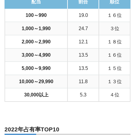
配当
割合
順位
100～990
19.0
１６位
1,000～1,990
24.7
３位
2,000～2,990
12.1
１８位
3,000～4,990
13.5
１６位
5,000～9,990
13.5
１５位
10,000～29,990
11.8
１３位
30,000以上
5.3
４位
2022年占有率TOP10