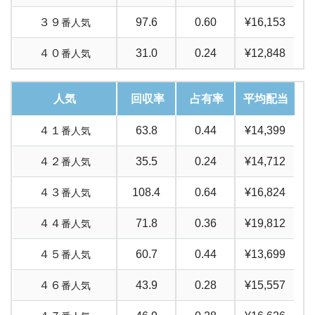
３９
97.6
0.60
¥16,153
番人気
４０
31.0
0.24
¥12,848
番人気
人気
回収率
占有率
平均配当
４１
63.8
0.44
¥14,399
番人気
４２
35.5
0.24
¥14,712
番人気
４３
108.4
0.64
¥16,824
番人気
４４
71.8
0.36
¥19,812
番人気
４５
60.7
0.44
¥13,699
番人気
４６
43.9
0.28
¥15,557
番人気