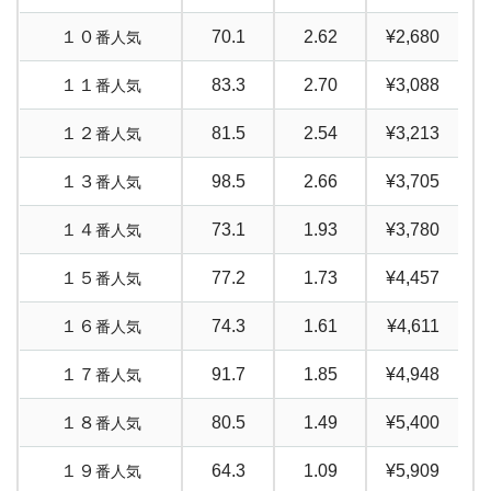
2
=
4
=
6
38.3
1.61
¥14,249
6
–
5
–
3
ー
ー
ー
１０
70.1
2.62
¥2,680
番人気
2
=
5
=
6
67.4
1.05
¥38,599
6
–
5
–
4
134.5
0.28
¥47,691
１１
83.3
2.70
¥3,088
番人気
3
=
4
=
5
40.4
1.45
¥16,738
１２
81.5
2.54
¥3,213
番人気
3
=
4
=
6
52.9
2.01
¥15,769
１３
98.5
2.66
¥3,705
番人気
3
=
5
=
6
38.6
0.97
¥23,980
１４
73.1
1.93
¥3,780
番人気
4
=
5
=
6
80.4
1.89
¥25,477
１５
77.2
1.73
¥4,457
番人気
１６
74.3
1.61
¥4,611
番人気
１７
91.7
1.85
¥4,948
番人気
１８
80.5
1.49
¥5,400
番人気
１９
64.3
1.09
¥5,909
番人気