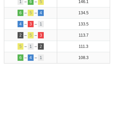
1
–
6
–
5
146.1
6
–
5
–
4
134.5
4
–
3
–
1
133.5
2
–
5
–
3
113.7
5
–
1
–
2
111.3
6
–
4
–
1
108.3