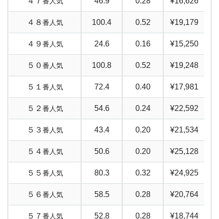
４７
46.9
0.28
¥16,626
番人気
４８
100.4
0.52
¥19,179
番人気
４９
24.6
0.16
¥15,250
番人気
５０
100.8
0.52
¥19,248
番人気
５１
72.4
0.40
¥17,981
番人気
５２
54.6
0.24
¥22,592
番人気
５３
43.4
0.20
¥21,534
番人気
５４
50.6
0.20
¥25,128
番人気
５５
80.3
0.32
¥24,925
番人気
５６
58.5
0.28
¥20,764
番人気
５７
52.8
0.28
¥18,744
番人気