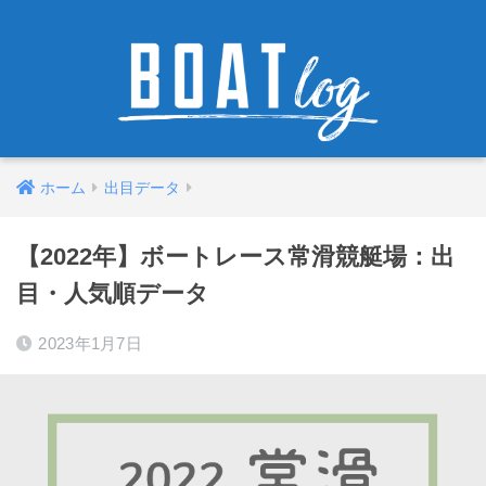
ホーム
出目データ
【2022年】ボートレース常滑競艇場：出
目・人気順データ
2023年1月7日