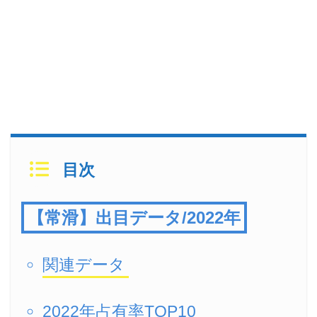
目次
【常滑】出目データ/2022年
関連データ
2022年占有率TOP10