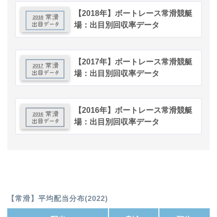
【2018年】ボートレース常滑競艇
場：出目別回収率データ
【2017年】ボートレース常滑競艇
場：出目別回収率データ
【2016年】ボートレース常滑競艇
場：出目別回収率データ
【常滑】平均配当分布(2022)