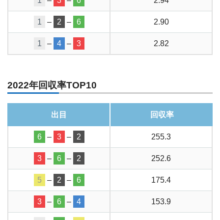
1
–
3
–
6
2.94
1
–
2
–
6
2.90
1
–
4
–
3
2.82
2022年回収率TOP10
出目
回収率
6
–
3
–
2
255.3
3
–
6
–
2
252.6
5
–
2
–
6
175.4
3
–
6
–
4
153.9