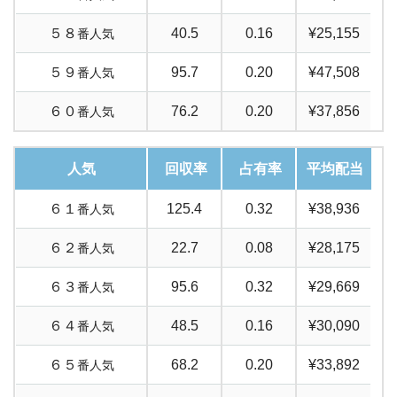
５８
40.5
0.16
¥25,155
番人気
５９
95.7
0.20
¥47,508
番人気
６０
76.2
0.20
¥37,856
番人気
人気
回収率
占有率
平均配当
６１
125.4
0.32
¥38,936
番人気
６２
22.7
0.08
¥28,175
番人気
６３
95.6
0.32
¥29,669
番人気
６４
48.5
0.16
¥30,090
番人気
６５
68.2
0.20
¥33,892
番人気