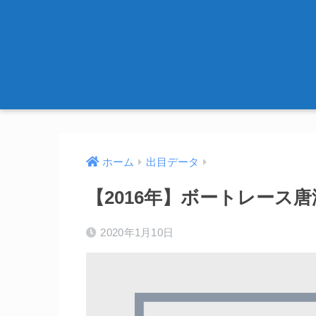
ホーム
出目データ
【2016年】ボートレース
2020年1月10日