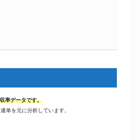
回収率データです。
した三連単を元に分析しています。