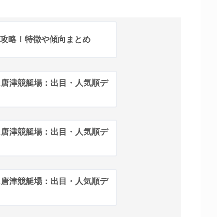
場攻略！特徴や傾向まとめ
ース唐津競艇場：出目・人気順デ
ース唐津競艇場：出目・人気順デ
ース唐津競艇場：出目・人気順デ