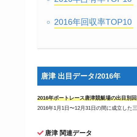
2016年回収率TOP10
唐津 出目データ/2016年
2016年ボートレース唐津競艇場の出目別
2016年1月1日〜12月31日の間に成立
唐津 関連データ