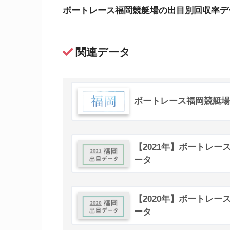
ボートレース福岡競艇場の出目別回収率デ
関連データ
ボートレース福岡競艇
【2021年】ボートレ
ータ
【2020年】ボートレ
ータ