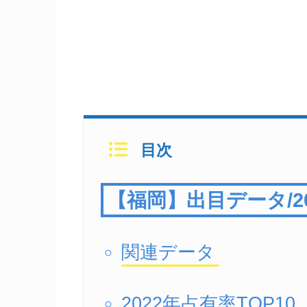
目次
【福岡】出目データ/20
関連データ
2022年占有率TOP10