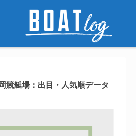
福岡競艇場：出目・人気順データ