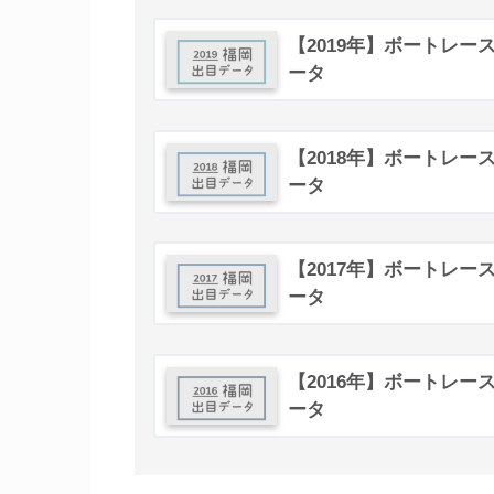
【2019年】ボートレ
ータ
【2018年】ボートレ
ータ
【2017年】ボートレ
ータ
【2016年】ボートレ
ータ