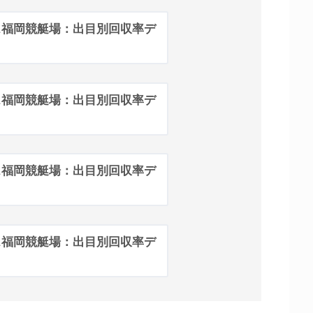
ース福岡競艇場：出目別回収率デ
ース福岡競艇場：出目別回収率デ
ース福岡競艇場：出目別回収率デ
ース福岡競艇場：出目別回収率デ