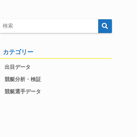
カテゴリー
出目データ
競艇分析・検証
競艇選手データ