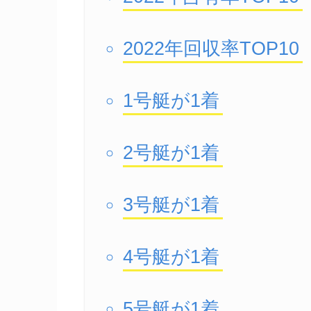
2022年回収率TOP10
1号艇が1着
2号艇が1着
3号艇が1着
4号艇が1着
5号艇が1着