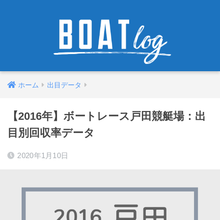
ホーム
出目データ
【2016年】ボートレース戸田競艇場：出
目別回収率データ
2020年1月10日