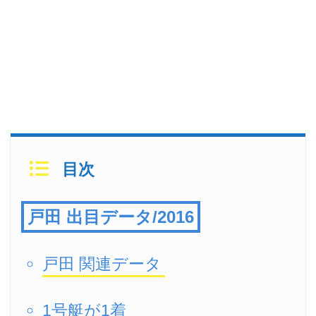
目次
戸田 出目データ/2016
戸田 関連データ
1号艇が1着