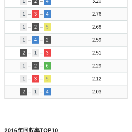
1
–
2
–
4
3.20
6
–
5
–
3
62.2
0.09
71940
1
–
3
–
4
2.76
6
–
5
–
4
23.4
0.17
13550
1
–
2
–
5
2.68
1
–
4
–
2
2.59
2
–
1
–
3
2.51
1
–
2
–
6
2.29
1
–
3
–
5
2.12
2
–
1
–
4
2.03
2016年回収率TOP10