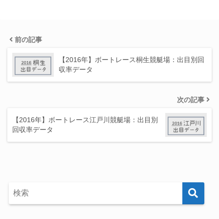
前の記事
【2016年】ボートレース桐生競艇場：出目別回
収率データ
次の記事
【2016年】ボートレース江戸川競艇場：出目別
回収率データ