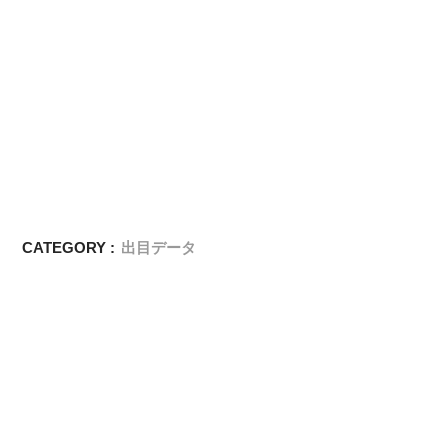
CATEGORY :
出目データ