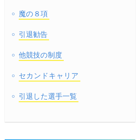
魔の８項
引退勧告
他競技の制度
セカンドキャリア
引退した選手一覧