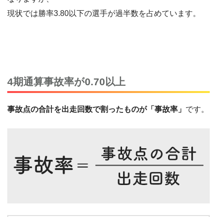
現状では勝率3.80以下の選手が過半数を占めています。
4期通算事故率が0.70以上
事故点の合計を出走回数で割ったものが「事故率」
です。