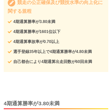
競走の公正確保及び競技水準の向上化に
関する規程
4期通算勝率が3.80未満
4期通算勝率が1601位以下
4期通算事故率が0.70以上
選手登録35年以上で4期通算勝率が4.80未満
自己都合により4期通算出走回数が60回未満
4期通算勝率が3.80未満