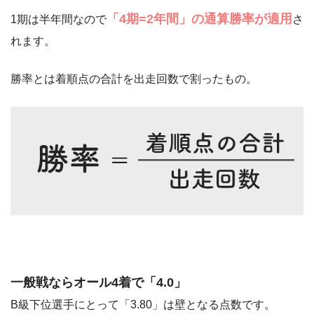
「4期=2年間」の通算勝率が適用
1期は半年間なので
さ
れます。
勝率とは着順点の合計を出走回数で割ったもの。
一般戦ならオール4着で「4.0」
B級下位選手にとって「3.80」は壁となる点数です。