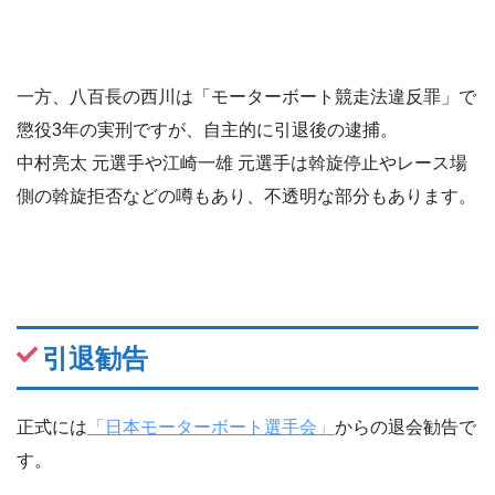
一方、八百長の西川は「モーターボート競走法違反罪」で
懲役3年の実刑ですが、自主的に引退後の逮捕。
中村亮太 元選手や江崎一雄 元選手は斡旋停止やレース場
側の斡旋拒否などの噂もあり、不透明な部分もあります。
引退勧告
正式には
「日本モーターボート選手会」
からの退会勧告で
す。