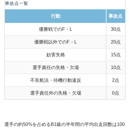
事故点一覧
行動
事故点
優勝戦でのF・L
30点
優勝戦以外でのF・L
20点
妨害失格
15点
選手責任の失格・欠場
10点
不良航法・待機行動違反
2点
選手責任外の失格・欠場
0点
選手の約50%を占めるB1級の半年間の平均出走回数は100