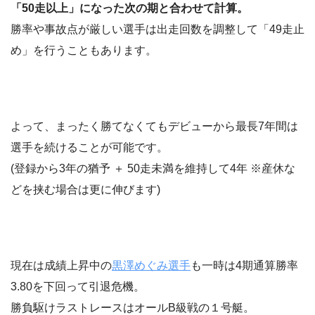
「50走以上」になった次の期と合わせて計算。
勝率や事故点が厳しい選手は出走回数を調整して「49走止
め」を行うこともあります。
よって、まったく勝てなくてもデビューから最長7年間は
選手を続けることが可能です。
(登録から3年の猶予 ＋ 50走未満を維持して4年 ※産休な
どを挟む場合は更に伸びます)
現在は成績上昇中の
黒澤めぐみ選手
も一時は4期通算勝率
3.80を下回って引退危機。
勝負駆けラストレースはオールB級戦の１号艇。