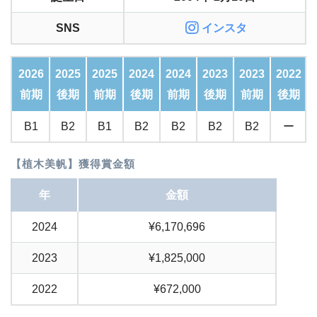
SNS
インスタ
2026
2025
2025
2024
2024
2023
2023
2022
前期
後期
前期
後期
前期
後期
前期
後期
B1
B2
B1
B2
B2
B2
B2
ー
【植木美帆】獲得賞金額
年
金額
2024
¥
6,170,696
2023
¥1,825,000
2022
¥672,000