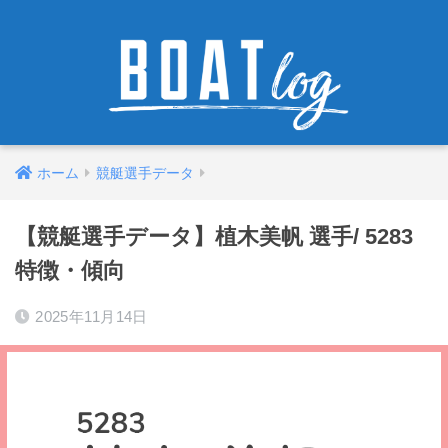
ホーム
競艇選手データ
【競艇選手データ】植木美帆 選手/ 5283
特徴・傾向
2025年11月14日