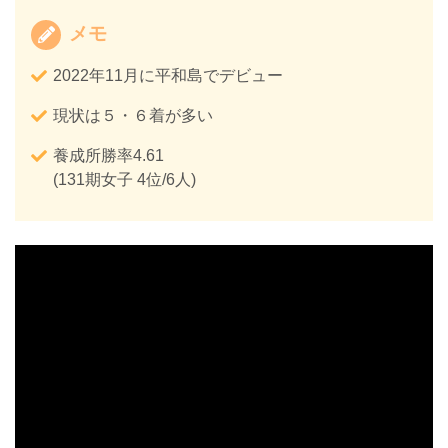
メモ
2022年11月に平和島でデビュー
現状は５・６着が多い
養成所勝率4.61
(131期女子 4位/6人)