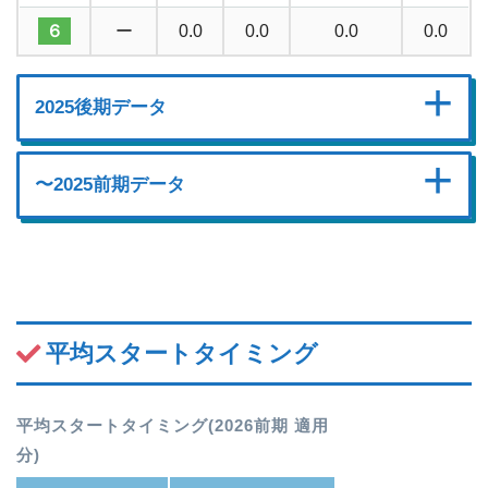
６
ー
0.0
0.0
0.0
0.0
2025後期データ
〜2025前期データ
コース
逃げ
捲り
差し
捲り差し
抜き
１
100.0
ー
ー
ー
0.0
コース
逃げ
捲り
差し
捲り差し
抜き
２
ー
0.0
0.0
ー
0.0
平均スタートタイミング
１
ー
ー
ー
ー
ー
３
ー
0.0
0.0
0.0
0.0
２
ー
ー
ー
ー
ー
４
ー
100.0
0.0
0.0
0.0
平均スタートタイミング(2026前期 適用
３
ー
ー
ー
ー
ー
分)
５
ー
0.0
0.0
0.0
0.0