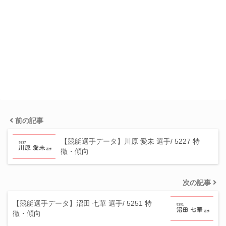
前の記事
【競艇選手データ】川原 愛未 選手/ 5227 特
徴・傾向
次の記事
【競艇選手データ】沼田 七華 選手/ 5251 特
徴・傾向