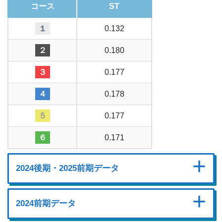
４
ー
0.0
0.0
100.0
0.0
コース
ST
５
ー
0.0
0.0
100.0
0.0
１
0.132
６
ー
0.0
0.0
100.0
0.0
２
0.180
３
0.177
４
0.178
５
0.177
６
0.171
2024後期・2025前期データ
2024前期データ