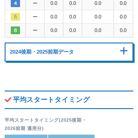
６
0.0
10.0
10.0
４
ー
0.0
0.0
0.0
0.0
５
ー
0.0
0.0
0.0
0.0
６
ー
0.0
0.0
0.0
0.0
2024後期・2025前期データ
コース
逃げ
捲り
差し
捲り差し
抜き
平均スタートタイミング
１
100.0
ー
ー
ー
0.0
２
ー
0.0
0.0
ー
0.0
平均スタートタイミング(2025後期・
３
ー
0.0
0.0
0.0
0.0
2026前期 適用分)