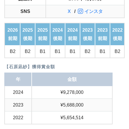
SNS
X
/
インスタ
2026
2025
2025
2024
2024
2023
2023
2022
前期
後期
前期
後期
前期
後期
前期
後期
B2
B2
B1
B1
B1
B2
B1
B2
【石原凪紗】獲得賞金額
年
金額
2024
¥
9,278,000
2023
¥5,688,000
2022
¥5,654,514