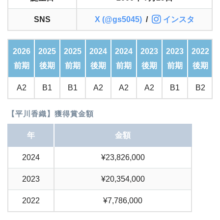
SNS
X (@gs5045)
/
インスタ
2026
2025
2025
2024
2024
2023
2023
2022
前期
後期
前期
後期
前期
後期
前期
後期
A2
B1
B1
A2
A2
A2
B1
B2
【平川香織】獲得賞金額
年
金額
2024
¥
23,826,000
2023
¥20,354,000
2022
¥7,786,000