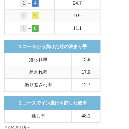
1
–
4
24.7
1
–
5
9.9
1
–
6
11.1
１コースから負けた時の決まり手
捲られ率
15.9
差され率
17.9
捲り差され率
12.7
２コースでイン逃げを許した確率
逃し率
48.1
※2021年11月～