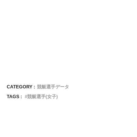
６
0.228
4.7
CATEGORY :
競艇選手データ
TAGS :
競艇選手(女子)