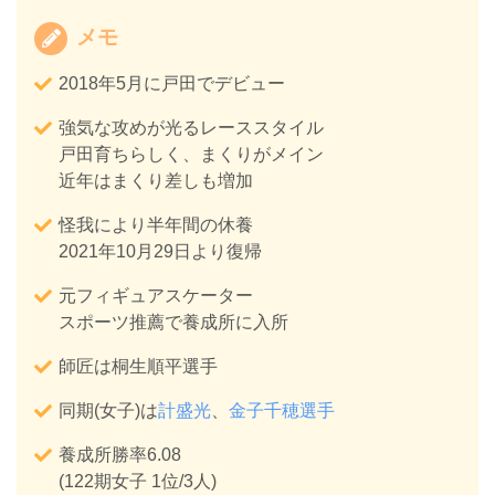
メモ
2018年5月に戸田でデビュー
強気な攻めが光るレーススタイル
戸田育ちらしく、まくりがメイン
近年はまくり差しも増加
怪我により半年間の休養
2021年10月29日より復帰
元フィギュアスケーター
スポーツ推薦で養成所に入所
師匠は桐生順平選手
同期(女子)は
計盛光
、
金子千穂選手
養成所勝率6.08
(122期女子 1位/3人)