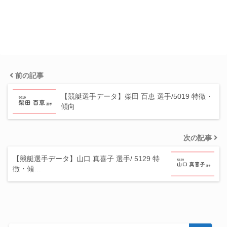
前の記事
【競艇選手データ】柴田 百恵 選手/5019 特徴・
傾向
次の記事
【競艇選手データ】山口 真喜子 選手/ 5129 特
徴・傾…