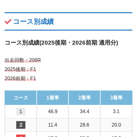
コース別成績
コース別成績(2025後期・2026前期 適用分)
出走回数：206R
2025後期：F1
2026前期：F1
コース
1着率
2着率
3着率
１
46.9
34.4
3.1
２
11.4
28.6
20.0