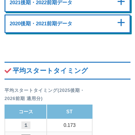
2021後期・2022前期データ
４
ー
50.0
0.0
50.0
0.0
１
75.0
ー
ー
ー
25.0
３
ー
10.0
30.0
40.0
20.0
コース
逃げ
捲り
差し
捲り差し
抜き
５
ー
0.0
0.0
100.0
0.0
２
ー
40.0
40.0
ー
20.0
2020後期・2021前期データ
４
ー
0.0
0.0
66.7
33.3
１
0.0
ー
ー
ー
0.0
６
ー
0.0
0.0
0.0
0.0
３
ー
50.0
50.0
0.0
0.0
コース
逃げ
捲り
差し
捲り差し
抜き
５
ー
0.0
0.0
50.0
50.0
２
ー
0.0
0.0
ー
100.0
４
ー
75.0
0.0
25.0
0.0
１
75.0
ー
ー
ー
25.0
コース別決まり手(2020後期・2021前期)
６
ー
0.0
0.0
100.0
0.0
３
ー
100.0
0.0
0.0
0.0
５
ー
100.0
0.0
0.0
0.0
２
ー
0.0
66.7
ー
33.3
捲り差
４
ー
0.0
0.0
0.0
0.0
平均スタートタイミング
コース
逃げ
捲り
差し
抜き
６
ー
0.0
0.0
0.0
0.0
し
３
ー
100.0
0.0
0.0
0.0
５
ー
0.0
0.0
0.0
0.0
１
100.0
ー
ー
ー
0.0
４
ー
0.0
0.0
0.0
0.0
平均スタートタイミング(2025後期・
６
ー
0.0
0.0
0.0
0.0
2026前期 適用分)
２
ー
66.7
0.0
ー
33.3
５
ー
0.0
0.0
0.0
0.0
コース
ST
３
ー
50.0
0.0
0.0
0.0
６
ー
0.0
0.0
0.0
0.0
１
0.173
４
ー
100.0
0.0
0.0
0.0