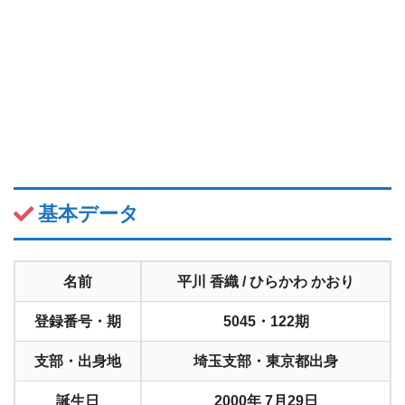
基本データ
名前
平川 香織 / ひらかわ かおり
登録番号・期
5045・122期
支部・出身地
埼玉支部・東京都出身
誕生日
2000年 7月29日