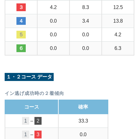
３
4.2
8.3
12.5
４
0.0
3.4
13.8
５
0.0
0.0
4.2
６
0.0
0.0
6.3
１・２コース データ
イン逃げ成功時の２着傾向
コース
確率
1
–
2
33.3
1
–
3
0.0