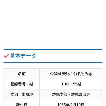
基本データ
名前
久保田 美紀 / くぼた みき
登録番号・期
3182・55期
支部・出身地
群馬支部・群馬県出身
誕生日
1965年 2月10日