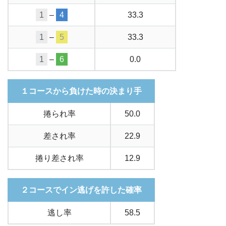
1
–
4
33.3
1
–
5
33.3
1
–
6
0.0
１コースから負けた時の決まり手
捲られ率
50.0
差され率
22.9
捲り差され率
12.9
２コースでイン逃げを許した確率
逃し率
58.5