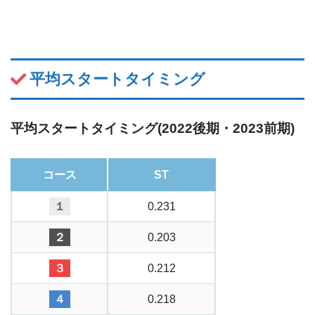
２
ー
0.0
0.0
ー
0.0
５
ー
0.0
0.0
0.0
0.0
１
100.0
ー
ー
ー
0.0
捲り差
コース
逃げ
捲り
差し
抜き
３
ー
0.0
0.0
50.0
50.0
コース別決まり手(2017後期・2018前期)
６
ー
0.0
0.0
0.0
0.0
し
２
ー
0.0
100.0
ー
0.0
４
ー
0.0
0.0
0.0
0.0
１
75.0
ー
ー
ー
25.0
捲り差
平均スタートタイミング
コース
逃げ
捲り
差し
抜き
３
ー
0.0
0.0
0.0
0.0
し
５
ー
0.0
0.0
0.0
0.0
２
ー
0.0
0.0
ー
0.0
４
ー
0.0
0.0
0.0
0.0
１
100.0
ー
ー
ー
0.0
６
ー
0.0
0.0
0.0
0.0
平均スタートタイミング(2022後期・2023前期)
３
ー
0.0
0.0
0.0
0.0
５
ー
0.0
0.0
0.0
0.0
２
ー
33.3
66.7
ー
0.0
４
ー
0.0
0.0
0.0
0.0
コース
ST
６
ー
0.0
0.0
0.0
0.0
３
ー
0.0
0.0
100.0
0.0
５
ー
0.0
0.0
0.0
0.0
１
0.231
４
ー
100.0
0.0
0.0
0.0
６
ー
0.0
0.0
0.0
0.0
２
0.203
５
ー
0.0
0.0
0.0
0.0
３
0.212
６
ー
0.0
0.0
0.0
0.0
４
0.218