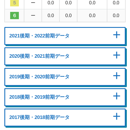
５
ー
0.0
0.0
0.0
0.0
６
ー
0.0
0.0
0.0
0.0
2021後期・2022前期データ
2020後期・2021前期データ
コース
逃げ
捲り
差し
捲り差し
抜き
2019後期・2020前期データ
１
100.0
ー
ー
ー
0.0
コース別決まり手(2020後期・2021前期)
２
ー
0.0
100.0
ー
0.0
2018後期・2019前期データ
捲り差
コース
逃げ
捲り
差し
抜き
コース別決まり手(2019後期・2020前期)
し
３
ー
50.0
0.0
0.0
50.0
１
0.0
ー
ー
ー
0.0
2017後期・2018前期データ
捲り差
４
ー
0.0
0.0
0.0
0.0
コース
逃げ
捲り
差し
抜き
コース別決まり手(2018後期・2019前期)
し