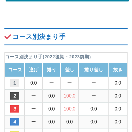
コース
1着率
2着率
3着率
コース別成績(2017後期・2018前期)
２
0.0
42.9
19.0
４
0.0
3.2
19.4
１
6.9
41.4
17.2
１
16.7
25.0
25.0
３
8.0
4.0
8.0
５
0.0
2.9
14.7
コース
1着率
2着率
3着率
２
2.7
29.7
35.1
２
0.0
6.3
25.0
４
0.0
0.0
26.1
コース別決まり手
６
0.0
0.0
0.0
１
10.0
36.7
13.3
３
0.0
2.2
22.2
３
0.0
15.2
24.2
５
0.0
0.0
33.3
２
8.1
27.0
37.8
４
0.0
11.1
22.2
コース別決まり手(2022後期・2023前期)
４
0.0
6.5
25.8
６
0.0
12.5
6.3
３
2.4
7.3
17.1
５
0.0
5.7
8.6
コース
逃げ
捲り
差し
捲り差し
抜き
５
0.0
6.7
26.7
４
2.7
5.4
24.3
６
0.0
8.7
4.3
１
0.0
ー
ー
ー
0.0
６
0.0
6.3
0.0
５
0.0
18.8
15.6
２
ー
0.0
100.0
ー
0.0
６
0.0
0.0
0.0
３
ー
0.0
100.0
0.0
0.0
４
ー
0.0
0.0
0.0
0.0