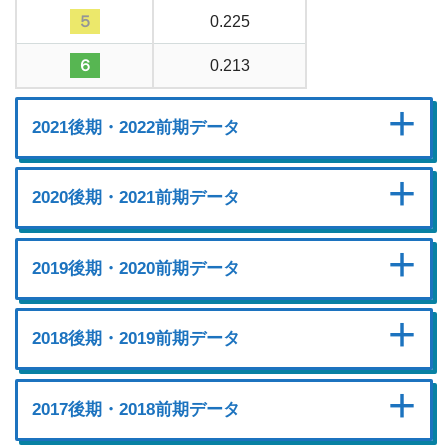
５
0.225
６
0.213
2021後期・2022前期データ
平均スタートタイミング(2021後期・2022前期)
2020後期・2021前期データ
コース
ST
ST順
2019後期・2020前期データ
平均スタートタイミング(2020後期・2021前期)
１
0.167
3.1
２
0.188
4.1
2018後期・2019前期データ
平均スタートタイミング(2019後期・2020前期)
３
0.174
3.7
2017後期・2018前期データ
４
0.207
4.4
平均スタートタイミング(2018後期・2019前期)